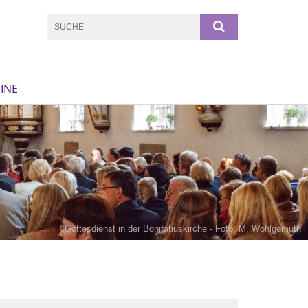
INE
Gottesdienst in der Bonifatiuskirche - Foto: M. Wohlgemuth