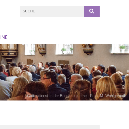
INE
Gottesdienst in der Bonifatiuskirche - Foto: M. Wohlgemuth