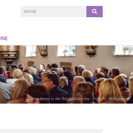
INE
Gottesdienst in der Bonifatiuskirche - Foto: M. Wohlgemuth