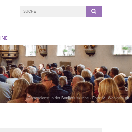
INE
Gottesdienst in der Bonifatiuskirche - Foto: M. Wohlgemuth