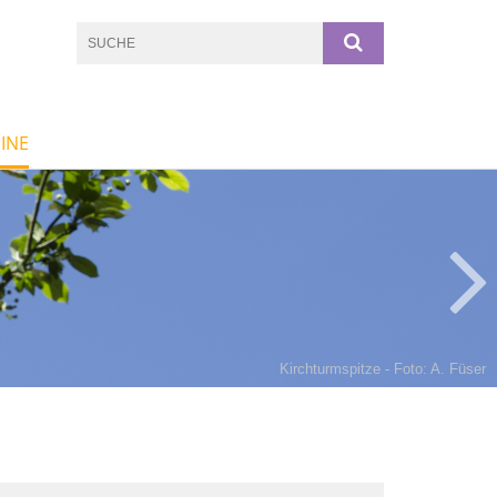
INE
Kirchturmspitze - Foto: A. Füser