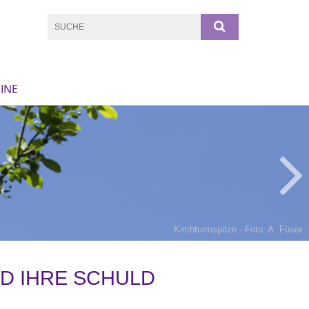
INE
Kirchturmspitze - Foto: A. Füser
ND IHRE SCHULD